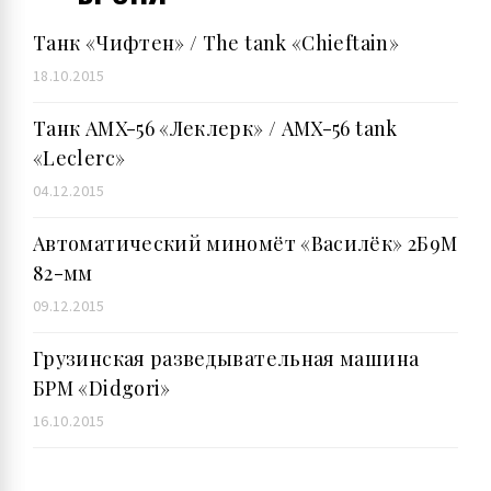
Танк «Чифтен» / The tank «Chieftain»
18.10.2015
Танк AMX-56 «Леклерк» / AMX-56 tank
«Leclerc»
04.12.2015
Автоматический миномёт «Василёк» 2Б9М
82-мм
09.12.2015
Грузинская разведывательная машина
БРМ «Didgori»
16.10.2015