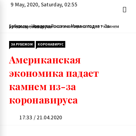
Перейти
9 May, 2020, Saturday, 02:55
к
содержимому
Sowor.ru - Новости России и Мира сегодня
>
За рубежом
>
Американская экономика падает камнем из-за коронавируса
ЗА РУБЕЖОМ
КОРОНАВИРУС
Американская
экономика падает
камнем из-за
коронавируса
17:33 / 21.04.2020
Коронавирус 27 апреля: сколько
заболевших, умерших и