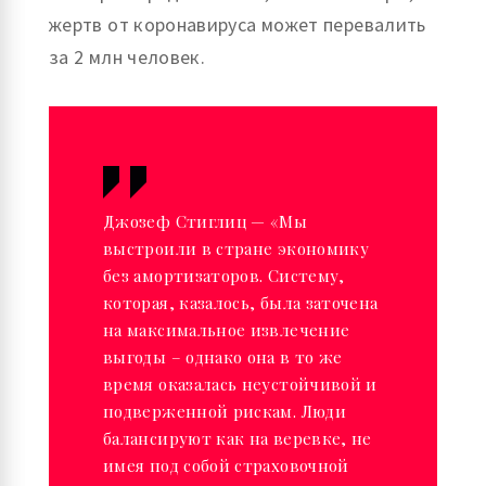
жертв от коронавируса может перевалить
за 2 млн человек.
Джозеф Стиглиц — «Мы
выстроили в стране экономику
без амортизаторов. Систему,
которая, казалось, была заточена
на максимальное извлечение
выгоды – однако она в то же
время оказалась неустойчивой и
подверженной рискам. Люди
балансируют как на веревке, не
имея под собой страховочной