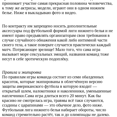
принимает участие самая прекрасная половина человечества,
к тому же актрисы, модели, играют они в одном нижнем
белье. Ниже я выкладываю фото и видео.
По контракту им запрещено носить дополнительные
аксессуары под футбольной формой лиги нижнего белья и не
имеют право предъявлять организаторам свои требования в
случае случайного обнажения какой либо интимной части
своего тела, а такое поверьте случается практически каждый
матч. Потрясающее зрелище! Мало того, что сама игра
вызывает море сексуальных эмоций, названия команд тоже
несут в себе эротическую подоплёку.
Правила и экипировка
По правилам игры команда состоит из семи обалденных
красоток, которые экипированы в облегчённую версию
защиты американского футбола в которую входит —
открытый шлем, налокотники и наколенники, уменьшенные
наплечники.Сама игра длиться всего 20 минут. Как бы
красиво не смотрелась игра, травмы всё таки случаются,
ссадины с царапинами — это обычное дело, фото ниже.
Футбольная лига нижнего белья набирает обороты, число
команд стремительно растёт, так и до олимпиады не далеко.