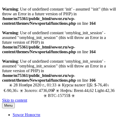
Warning
: Use of undefined constant ‘init’ - assumed '‘init’' (this will
throw an Error in a future version of PHP) in
/home/m75361/public_html/sowor.ru/wp-
content/themes/Newsportal/functions.php
on line
164
Warning
: Use of undefined constant ‘omyblog_init_session’ -
assumed '‘omyblog_init_session’' (this will throw an Error in a
future version of PHP) in
/home/m75361/public_html/sowor.ru/wp-
content/themes/Newsportal/functions.php
on line
164
Warning
: Use of undefined constant ‘omyblog_init_session’ -
assumed '‘omyblog_init_session’' (this will throw an Error in a
future version of PHP) in
/home/m75361/public_html/sowor.ru/wp-
content/themes/Newsportal/functions.php
on line
166
⚹ 28 Ноября 2020 г., 01:33 ⚹ Курсы валют ЦБ: $-76,40↓
€-90,36↓ ⚹ Золото: 4736,09₽ ⚹ Нефть: Brent-44,62 Light-42,36
⚹ BTC-15755$ ⚹
Skip to content
Menu
Sowor Новости