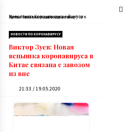
Перейти
Новости по Коронавирусу
>
Виктор Зуев: Новая вспышка коронавируса в Китае связана с завозом из вне
к
содержимому
НОВОСТИ ПО КОРОНАВИРУСУ
Виктор Зуев: Новая
вспышка коронавируса в
Китае связана с завозом
из вне
21:33 / 19.05.2020