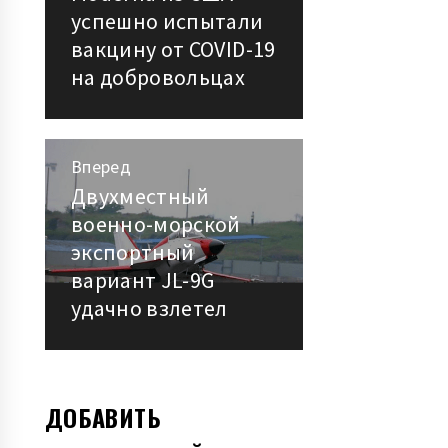
по
успешно испытали
вакцину от COVID-19
записям
на добровольцах
Вперед
Двухместный
Следующая
военно-морской
запись:
экспортный
вариант JL-9G
удачно взлетел
ДОБАВИТЬ