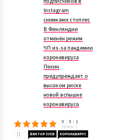
подписчиков в
Instagram
снимками стоплес
В Финляндии
отменён режим
ЧП из-за пандемии
коронавируса
Пекин
предупреждает о
высоком риске
новой вспышке
коронавируса
5
/
5
(
1
голос
)
ВИКТОР ЗУЕВ
КОРОНАВИРУС