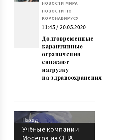
НОВОСТИ МИРА
НОВОСТИ ПО
КОРОНАВИРУСУ
11:45 / 20.05.2020
Долговременные
карантинные
ограничения
снижают
нагрузку
на здравоохранения
Назад
Навигация
Учёные компании
Предыдущая
Moderna из США
запись: