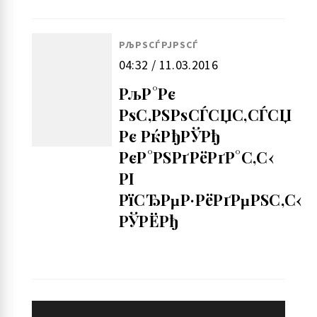
РЉРЅСЃРЈРЅСЃ
04:32 / 11.03.2016
РљР°Рє
РѕС‚РЅРѕСЃСЏС‚СЃСЏ
Рє РќРђРЎРђ
РєР°РЅРґРёРґР°С‚С‹
РІ
РїСЂРµР·РёРґРµРЅС‚С‹
РЎРЁРђ