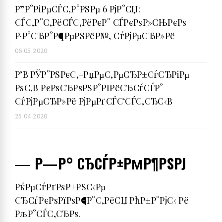
Р”Р°РіРµСЃС‚Р°РЅРµ 6 РјР°СЏ:
СЃС‚Р°С‚РёСЃС‚РёРєР° СЃРєРѕР»СЊРєРѕ
Р·Р°СЂР°Р¶РµРЅРёР№, СѓРјРµСЂР»Рё
06.05.2020
Р’В РЎР°РЅРєС‚-РџРµС‚РµСЂР±СѓСЂРіРµ
РѕС‚В РєРѕСЂРѕРЅР°РІРёСЂСѓСЃР°
СѓРјРµСЂР»Рё РјРµРґСЃС‘СЃС‚СЂС‹В
25.04.2020
Р—Р° СЂСЃР±РΜР¶РЅРЈ
РќРµСѓРґРѕР±РЅС‹Рµ
СЂСѓРєРѕРїРѕР¶Р°С‚РёСЏ РћР±Р°РјС‹ Рё
РљР°СЃС‚СЂРѕ.