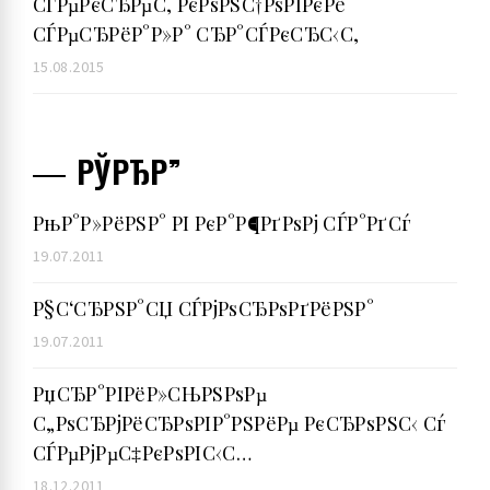
СЃРµРєСЂРµС‚ РєРѕРЅС†РѕРІРєРё
СЃРµСЂРёР°Р»Р° СЂР°СЃРєСЂС‹С‚
15.08.2015
РЎРЂР”
РњР°Р»РёРЅР° РІ РєР°Р¶РґРѕРј СЃР°РґСѓ
19.07.2011
Р§С‘СЂРЅР°СЏ СЃРјРѕСЂРѕРґРёРЅР°
19.07.2011
РџСЂР°РІРёР»СЊРЅРѕРµ
С„РѕСЂРјРёСЂРѕРІР°РЅРёРµ РєСЂРѕРЅС‹ Сѓ
СЃРµРјРµС‡РєРѕРІС‹С…
18.12.2011