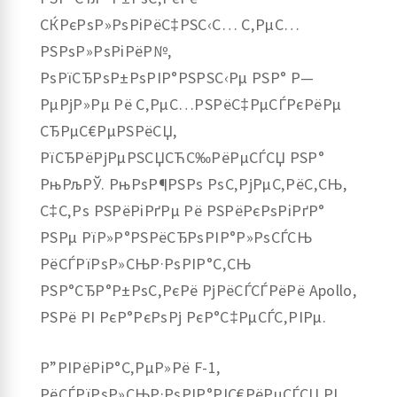
СЌРєРѕР»РѕРіРёС‡РЅС‹С… С‚РµС…
РЅРѕР»РѕРіРёР№,
РѕРїСЂРѕР±РѕРІР°РЅРЅС‹Рµ РЅР° Р—
РµРјР»Рµ Рё С‚РµС…РЅРёС‡РµСЃРєРёРµ
СЂРµС€РµРЅРёСЏ,
РїСЂРёРјРµРЅСЏСЋС‰РёРµСЃСЏ РЅР°
РњРљРЎ. РњРѕР¶РЅРѕ РѕС‚РјРµС‚РёС‚СЊ,
С‡С‚Рѕ РЅРёРіРґРµ Рё РЅРёРєРѕРіРґР°
РЅРµ РїР»Р°РЅРёСЂРѕРІР°Р»РѕСЃСЊ
РёСЃРїРѕР»СЊР·РѕРІР°С‚СЊ
РЅР°СЂР°Р±РѕС‚РєРё РјРёСЃСЃРёРё Apollo,
РЅРё РІ РєР°РєРѕРј РєР°С‡РµСЃС‚РІРµ.
Р”РІРёРіР°С‚РµР»Рё F-1,
РёСЃРїРѕР»СЊР·РѕРІР°РІС€РёРµСЃСЏ РІ