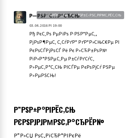
Р—РЅР°С…Р°СЂСЊ
:
Р’РЅР№РҐРЁС‚РΜ, С‡С‚РЅР±С‹ РЅС‚РІРΜС‚РЁС‚СЊ
03.04.2016 РІ 19:00
Рђ РєС‚Рѕ РµРіРѕ Р·РЅР°РµС‚,
РјРѕР¶РµС‚ С‚СѓРґР° РґР°Р»СЊС€Рµ РІ
РєРѕСЃРјРѕСЃ Рё Рє Р»СЋР±РѕР№
РїР»Р°РЅРµС‚Рµ Р±СѓРґСѓС‚
Р»РµС‚Р°С‚СЊ РІСЃРµ РєРѕРјСѓ РЅРµ
Р»РµРЅСЊ!
Р”РЅР±Р°РІРЁС‚СЊ
РЄРЅРЈРЈРΜРЅС‚Р°СЂРЁР№
Р”Р»СЏ РѕС‚РїСЂР°РІРєРё