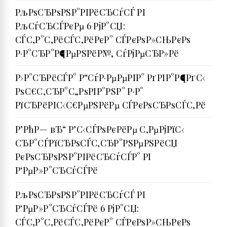
РљРѕСЂРѕРЅР°РІРёСЂСѓСЃ РІ
РљСѓСЂСЃРєРµ 6 РјР°СЏ:
СЃС‚Р°С‚РёСЃС‚РёРєР° СЃРєРѕР»СЊРєРѕ
Р·Р°СЂР°Р¶РµРЅРёР№, СѓРјРµСЂР»Рё
Р›Р°СЂРёСЃР° Р“СѓР·РµРµРІР° РґРІР°Р¶РґС‹
РѕС€С‚СЂР°С„РѕРІР°РЅР° Р·Р°
РїСЂРёРІС‹С€РµРЅРёРµ СЃРєРѕСЂРѕСЃС‚Рё
Р’РћР— вЂ“ Р’С‹СЃРѕРєРёРµ С‚РµРјРїС‹
СЂР°СЃРїСЂРѕСЃС‚СЂР°РЅРµРЅРёСЏ
РєРѕСЂРѕРЅР°РІРёСЂСѓСЃР° РІ
Р‘РµР»Р°СЂСѓСЃРё
РљРѕСЂРѕРЅР°РІРёСЂСѓСЃ РІ
Р‘РµР»Р°СЂСѓСЃРё 6 РјР°СЏ:
СЃС‚Р°С‚РёСЃС‚РёРєР° СЃРєРѕР»СЊРєРѕ