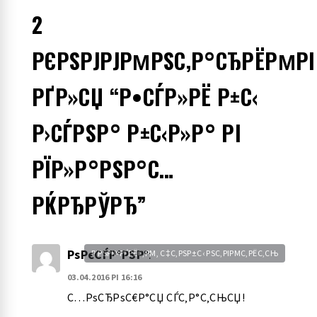
2
РЄРЅРЈРЈРΜРЅС‚Р°СЂРЁРΜРІ
РҐР»СЏ “
Р•СЃР»РЁ Р±С‹
Р›СЃРЅР° Р±С‹Р»Р° РІ
РЇР»Р°РЅР°С…
РЌРЂРЎРЂ
”
РѕРєСЃР°РЅР°
:
Р’РЅР№РҐРЁС‚РΜ, С‡С‚РЅР±С‹ РЅС‚РІРΜС‚РЁС‚СЊ
03.04.2016 РІ 16:16
С…РѕСЂРѕС€Р°СЏ СЃС‚Р°С‚СЊСЏ!