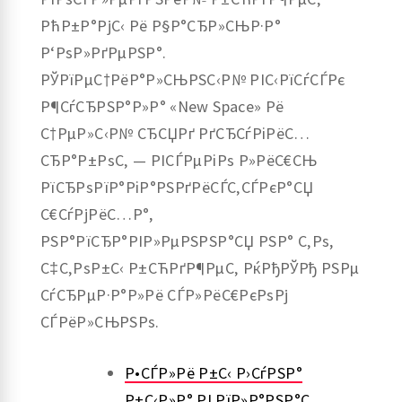
РћР±Р°РјС‹ Рё Р§Р°СЂР»СЊР·Р°
Р‘РѕР»РґРµРЅР°.
РЎРїРµС†РёР°Р»СЊРЅС‹Р№ РІС‹РїСѓСЃРє
Р¶СѓСЂРЅР°Р»Р° «New Space» Рё
С†РµР»С‹Р№ СЂСЏРґ РґСЂСѓРіРёС…
СЂР°Р±РѕС‚ — РІСЃРµРіРѕ Р»РёС€СЊ
РїСЂРѕРїР°РіР°РЅРґРёСЃС‚СЃРєР°СЏ
С€СѓРјРёС…Р°,
РЅР°РїСЂР°РІР»РµРЅРЅР°СЏ РЅР° С‚Рѕ,
С‡С‚РѕР±С‹ Р±СЋРґР¶РµС‚ РќРђРЎРђ РЅРµ
СѓСЂРµР·Р°Р»Рё СЃР»РёС€РєРѕРј
СЃРёР»СЊРЅРѕ.
Р•СЃР»Рё Р±С‹ Р›СѓРЅР°
Р±С‹Р»Р° РІ РїР»Р°РЅР°С…