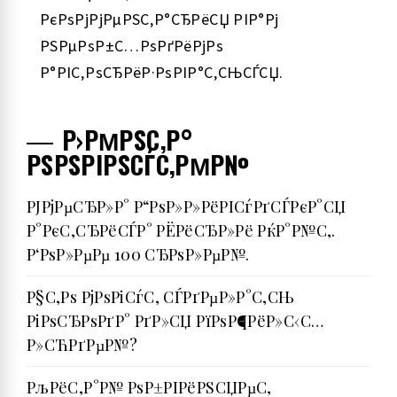
РєРѕРјРјРµРЅС‚Р°СЂРёСЏ РІР°Рј
РЅРµРѕР±С…РѕРґРёРјРѕ
Р°РІС‚РѕСЂРёР·РѕРІР°С‚СЊСЃСЏ
.
Р›РΜРЅС‚Р°
РЅРЅРІРЅСЃС‚РΜР№
РЈРјРµСЂР»Р° Р“РѕР»Р»РёРІСѓРґСЃРєР°СЏ
Р°РєС‚СЂРёСЃР° РЁРёСЂР»Рё РќР°Р№С‚.
Р‘РѕР»РµРµ 100 СЂРѕР»РµР№.
Р§С‚Рѕ РјРѕРіСѓС‚ СЃРґРµР»Р°С‚СЊ
РіРѕСЂРѕРґР° РґР»СЏ РїРѕР¶РёР»С‹С…
Р»СЋРґРµР№?
РљРёС‚Р°Р№ РѕР±РІРёРЅСЏРµС‚