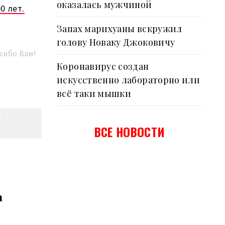
оказалась мужчиной
0 лет.
Запах марихуаны вскружил
голову Новаку Джоковичу
сибо Вам!
Коронавирус создан
искусственно лабораторно или
всё таки мышки
ВСЕ НОВОСТИ
а