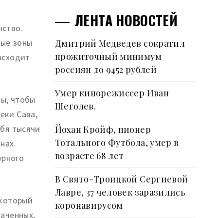
ЛЕНТА НОВОСТЕЙ
нство.
ные зоны
Дмитрий Медведев сократил
прожиточный минимум
исходит
россиян до 9452 рублей
Умер кинорежиссер Иван
ы, чтобы
Щеголев.
еки Сава,
ебя тысячи
Йохан Кройф, пионер
Тотального Футбола, умер в
нах.
возрасте 68 лет
урного
В Свято-Троицкой Сергиевой
Лавре, 37 человек заразились
 который
коронавирусом
наченных,