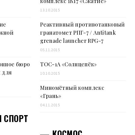
комплекс 1К17 «Сжатие»
13.10.2015
ие
Реактивный противотанковый
Южной
гранатомет РПГ-7 / Antitank
grenade launcher RPG-7
05.11.2015
онное бюро
ТОС-1А «Солнцепёк»
 для
10.10.2015
Миномётный комплекс
«Грань»
04.11.2015
 СПОРТ
КОСМОС