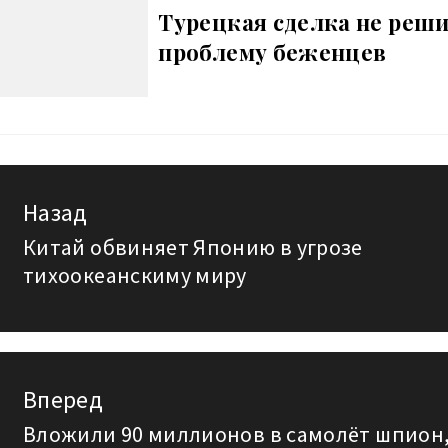
Турецкая сделка не реш
проблему беженцев
авигация
Назад
Китай обвиняет Японию в угрозе
Предыдущая
о
тихоокеанскиму миру
запись:
аписям
Вперед
Вложили 90 миллионов в самолёт шпион
Следующая