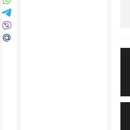
Н
п
з