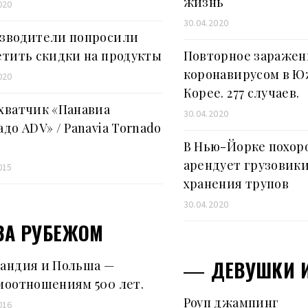
жизнь
020
30.04.2020
зводители попросили
етить скидки на продукты
Повторное заражен
коронавирусом в 
020
Корее. 277 случаев.
хватчик «Панавиа
30.04.2020
до ADV» / Panavia Tornado
В Нью-Йорке похор
арендует грузовики
015
хранения трупов
30.04.2020
ЗА РУБЕЖОМ
ДЕВУШКИ И
андия и Польша —
моотношениям 500 лет.
Роуп джампинг
016