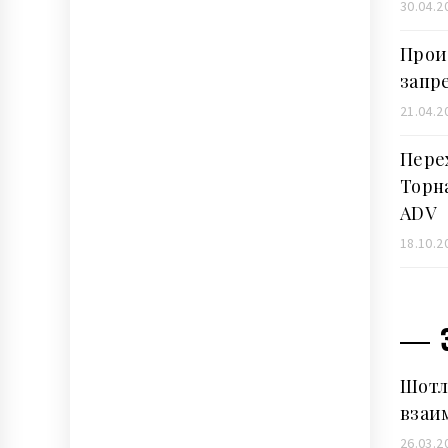
30.04.2
Прои
запр
21.04.2
Пере
Торна
ADV
18.10.2
Шотл
взаи
26.03.2