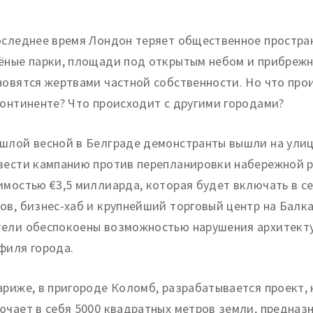
оследнее время Лондон теряет общественное простра
ёные парки, площади под открытым небом и прибреж
новятся жертвами частной собственности. Но что про
континенте? Что происходит с другими городами?
шлой весной в Белграде демонстранты вышли на улиц
вести кампанию против перепланировки набережной р
имостью €3,5 миллиарда, которая будет включать в с
ов, бизнес-хаб и крупнейший торговый центр на Балка
ели обеспокоены возможностью нарушения архитект
филя города.
ариже, в пригороде Коломб, разрабатывается проект,
ючает в себя 5000 квадратных метров земли, предназ