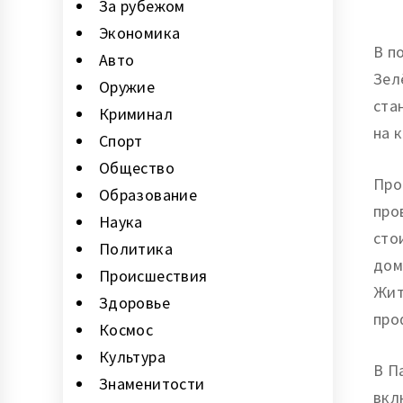
За рубежом
Экономика
В п
Авто
Зел
Оружие
ста
Криминал
на 
Cпорт
Общество
Про
Образование
про
Наука
сто
Политика
дом
Происшествия
Жит
Здоровье
про
Космос
Культура
В П
Знаменитости
вкл