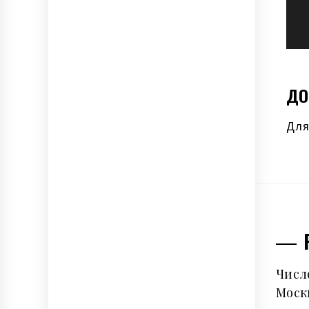
ДО
Для
Числ
Москв