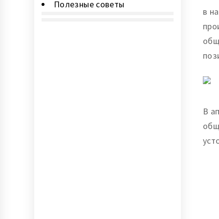
Полезные советы
в н
про
Основное
общ
меню
поз
В а
общ
уст