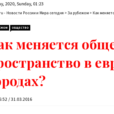
2020, Sunday, 01:23
ru - Новости России и Мира сегодня
>
За рубежом
>
Как меняет
мому
БЕЖОМ
ОБЩЕСТВО
ак меняется общ
ространство в ев
ородах?
:52 / 31.03.2016