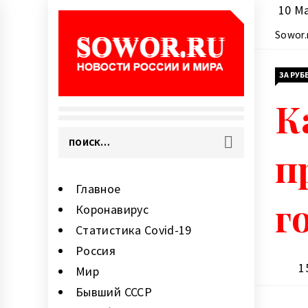
Перейти
10 May, 
к
Sowor.
содержи
ЗА РУ
SOWOR.RU —
К
Новости, сенсации, статьи,
НОВОСТИ
фото, видео. Семь дней в
Найти:
РОССИИ И МИРА
неделю, 24 часа в сутки.
п
СЕГОДНЯ
Читайте последние, свежие
Главное
новости. Лента новостей на
г
Коронавирус
сайте Sowor.ru Новости
Статистика Covid-19
Россия
15
Мир
Бывший СССР