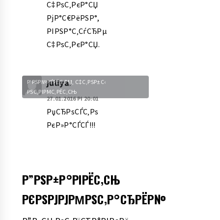
С‡РѕС‚РєР°СЏ
РјР°С€РёРЅР°,
РІРЅР°С‚СѓСЂРµ
С‡РѕС‚РєР°СЏ.
juliya
:
Р’РЅР№РҐРЁС‚РΜ, С‡С‚РЅР±С‹
РЅС‚РІРΜС‚РЁС‚СЊ
27.01.2016 РІ 20:01
РџСЂРѕСЃС‚Рѕ
РєР»Р°СЃСЃ!!!
Р”РЅР±Р°РІРЁС‚СЊ
РЄРЅРЈРЈРΜРЅС‚Р°СЂРЁР№