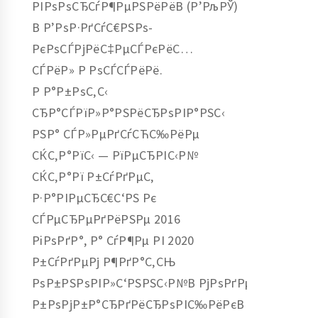
РІРѕРѕСЂСѓР¶РµРЅРёРёВ (Р’РљРЎ)
В Р’РѕР·РґСѓС€РЅРѕ-
РєРѕСЃРјРёС‡РµСЃРєРёС…
СЃРёР» Р РѕСЃСЃРёРё.
Р Р°Р±РѕС‚С‹
СЂР°СЃРїР»Р°РЅРёСЂРѕРІР°РЅС‹
РЅР° СЃР»РµРґСѓСЋС‰РёРµ
СЌС‚Р°РїС‹ — РїРµСЂРІС‹Р№
СЌС‚Р°Рї Р±СѓРґРµС‚
Р·Р°РІРµСЂС€С‘РЅ Рє
СЃРµСЂРµРґРёРЅРµ 2016
РіРѕРґР°, Р° СѓР¶Рµ РІ 2020
Р±СѓРґРµРј Р¶РґР°С‚СЊ
РѕР±РЅРѕРІР»С‘РЅРЅС‹Р№В РјРѕРґРµСЂРЅРёР·
Р±РѕРјР±Р°СЂРґРёСЂРѕРІС‰РёРєВ РЎСѓ-34Рњ.