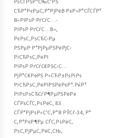
РѕСЃРЅР°С‰С‘РЅ
СЂР°РєРµС‚Р°РјРёВ РєР»Р°СЃСЃР°
В«РІРѕР·РґСѓС…-
РІРѕР·РґСѓС…В»,
РєРѕС‚РѕСЂС‹Рµ
РЅРµР·Р°РјРµРЅРёРјС‹
РїСЂРѕС‚РёРІ
РІРѕР·РґСѓС€РЅС‹С…
РјР°С€РёРЅ Р»СЋР±РѕРіРѕ
РїСЂРѕС‚РёРІРЅРёРєР°.РќР°
РІРѕРѕСЂСѓР¶РµРЅРёРё
СЃРѕСЃС‚РѕРёС‚ 83
СЃР°РјРѕР»С‘С‚Р°В РЎСѓ-34, Р°
С‚Р°РєР¶Рµ СЃС‚РѕРёС‚
РѕС‚РјРµС‚РёС‚СЊ,