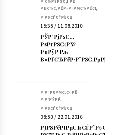
Р‘СЂРЅРЅСЏ РЁ
РЂСЂС‚РЁР»Р»РΜСЂРЁСЏ
Р РЅСЃСЃРЁСЏ
15:35 / 11.08.2010
РЎР°РјРѕС…
РѕРґРЅС‹Р№
РџРўР Рљ
В«РҐСЂРёР·Р°РЅС‚РµРјР°В»
Р Р°РЄРΜС‚С‹ РЁ
Р Р’РЎРЌ
Р РЅСЃСЃРЁСЏ
08:50 / 22.01.2016
РЈРЅРёРІРµСЂСЃР°Р»СЊРЅС‹Р№