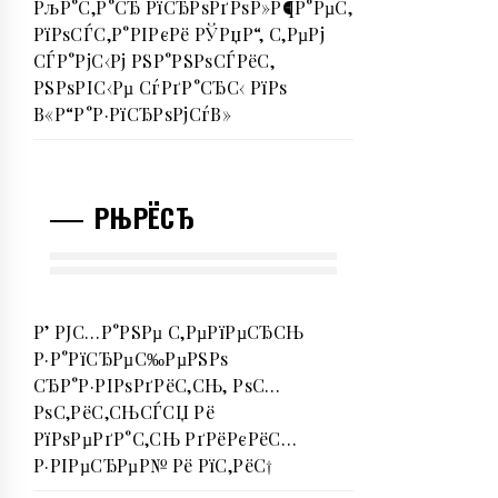
РљР°С‚Р°СЂ РїСЂРѕРґРѕР»Р¶Р°РµС‚
РїРѕСЃС‚Р°РІРєРё РЎРџР“, С‚РµРј
СЃР°РјС‹Рј РЅР°РЅРѕСЃРёС‚
РЅРѕРІС‹Рµ СѓРґР°СЂС‹ РїРѕ
В«Р“Р°Р·РїСЂРѕРјСѓВ»
РЊРЁСЂ
Р’ РЈС…Р°РЅРµ С‚РµРїРµСЂСЊ
Р·Р°РїСЂРµС‰РµРЅРѕ
СЂР°Р·РІРѕРґРёС‚СЊ, РѕС…
РѕС‚РёС‚СЊСЃСЏ Рё
РїРѕРµРґР°С‚СЊ РґРёРєРёС…
Р·РІРµСЂРµР№ Рё РїС‚РёС†