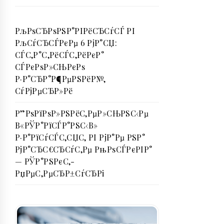
РљРѕСЂРѕРЅР°РІРёСЂСѓСЃ РІ
РљСѓСЂСЃРєРµ 6 РјР°СЏ:
СЃС‚Р°С‚РёСЃС‚РёРєР°
СЃРєРѕР»СЊРєРѕ
Р·Р°СЂР°Р¶РµРЅРёР№,
СѓРјРµСЂР»Рё
Р”РѕРїРѕР»РЅРёС‚РµР»СЊРЅС‹Рµ
В«РЎР°РїСЃР°РЅС‹В»
Р·Р°РїСѓСЃС‚СЏС‚ РІ РјР°Рµ РЅР°
РјР°СЂС€СЂСѓС‚Рµ РњРѕСЃРєРІР°
— РЎР°РЅРєС‚-
РџРµС‚РµСЂР±СѓСЂРі