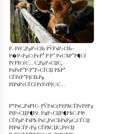
Р–РёС‚РµР»СЊ РЎРѕР»СЊ-
Р�Р»РµС†РєР° Р·Р° РєСЂР°Р¶Сѓ
РґРІСѓС… С‚РµР»СЏС‚
РѕРєР°Р·Р°Р»СЃСЏ РЅР°
СЃРєР°РјСЊРµ
РїРѕРґСЃСѓРґРёРјС‹С…
Р“РѕС‚РѕРІС‹ РЎРѕС‡РёРЅСЃРєРёРµ
РїР»СЏР¶Рё. РџР»СЏР¶РЅС‹Р№
СЃРµР·РѕРЅ РѕС‚РєСЂРѕРµС‚СЃСЏ
РїРѕСЃР»Рµ СЃРЅСЏС‚РёСЏ