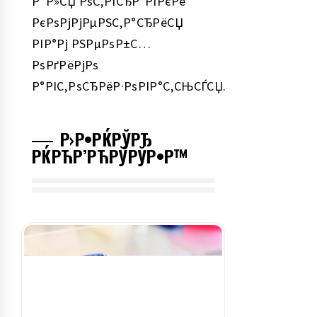
Р”Р»СЏ РѕС‚РїСЂР°РІРєРё
РєРѕРјРјРµРЅС‚Р°СЂРёСЏ
РІР°Рј РЅРµРѕР±С…
РѕРґРёРјРѕ
Р°РІС‚РѕСЂРёР·РѕРІР°С‚СЊСЃСЏ
.
Р›Р•РЌРЎРЂ
РЌРЋР’РЋРЎРЎР•Р™