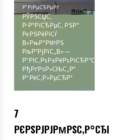
Р’РїРµСЂРµРґ
РЎРЅСЏС‚
РЎР»РµРґСѓСЋС‰Р°СЏ
Р·Р°РїСЂРµС‚ РЅР°
Р·Р°РїРёСЃСЊ:
РєРЅРёРіСѓ
В«РњР°Р№РЅ
РљР°РјРїС„В» —
Р°РІС‚РѕР±РёРѕРіСЂР°С„РёСЏ
РђРґРѕР»СЊС„Р°
Р“РёС‚Р»РµСЂР°
7
РЄРЅРЈРЈРΜРЅС‚Р°СЂРЁРΜРІ