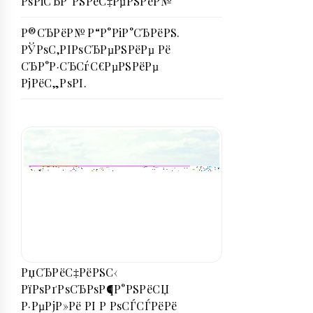
РѕРіСЂР°РЅРёС‡РµРЅРёР№
Р®СЂРёР№ Р“Р°РіР°СЂРёРЅ.
РЎРѕС‚РІРѕСЂРµРЅРёРµ Рё
СЂР°Р·СЂСѓС€РµРЅРёРµ
РјРёС„РѕРІ.
РџСЂРёС‡РёРЅС‹
РїРѕРґРѕСЂРѕР¶Р°РЅРёСЏ
Р·РµРјР»Рё РІ Р РѕСЃСЃРёРё