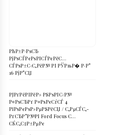
РћР±Р·РѕСЂ
РјРѕСЃРєРѕРІСЃРєРёС…
СЃРѕР±С‹С‚РёР№ РІ РЎРњР� Р·Р°
16 РјР°СЏ
РЈРґРёРІРёР» РЅРѕРІС‹Р№
Р¤РѕСЂРґ Р¤РѕРєСѓСЃ 4
РїРѕРєРѕР»РµРЅРёСЏ / С‚РµСЃС‚-
РґСЂР°Р№РІ Ford Focus С…
СЌС‚С‡Р±РµРє