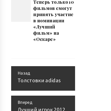
Теперь только 10
фильмов смогут
принять участие
в номинации
«Лучший
фильм» на
«Оскаре»
Назад
Навигация
Толстовки adidas
Предыдущая
запись:
по
записям
Вперед
Лучший игрок 2012
Следующая