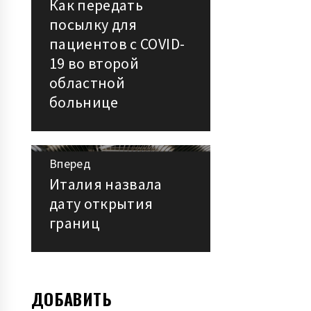
Как передать
Предыдущая
посылку для
запись:
по
пациентов с COVID-
19 во второй
записям
областной
больнице
Вперед
Италия назвала
Следующая
дату открытия
запись:
границ
ДОБАВИТЬ