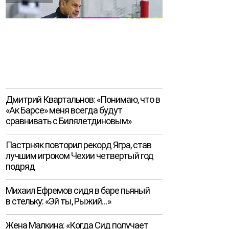
Дмитрий Квартальнов: «Понимаю, что в
«Ак Барсе» меня всегда будут
сравнивать с Билялетдиновым»
Пастрняк повторил рекорд Ягра, став
лучшим игроком Чехии четвертый год
подряд
Михаил Ефремов сидя в баре пьяный
в стельку: «Эй ты, Рыжий…»
Жена Малкина: «Когда Сид получает