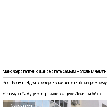
Макс Ферстаппен о шансе стать самым молодым чемпион
Росс Браун: «Идея с реверсивной решеткой по-прежнему
«Формула E». Ауди отстранила гонщика Даниэля Абта
Образование