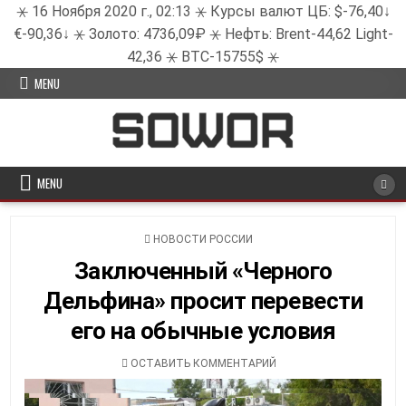
⚹ 16 Ноября 2020 г., 02:13 ⚹ Курсы валют ЦБ: $-76,40↓
€-90,36↓ ⚹ Золото: 4736,09₽ ⚹ Нефть: Brent-44,62 Light-
42,36 ⚹ BTC-15755$ ⚹
Skip
MENU
to
content
MENU
POSTED
НОВОСТИ РОССИИ
IN
Заключенный «Черного
Дельфина» просит перевести
его на обычные условия
ON
ОСТАВИТЬ КОММЕНТАРИЙ
ЗАКЛЮЧЕННЫЙ
«ЧЕРНОГО
ДЕЛЬФИНА»