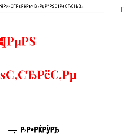
Р¶РµРЅ
ѕС‚СЂРёС‚Рµ
Р›Р•РЌРЎРЂ