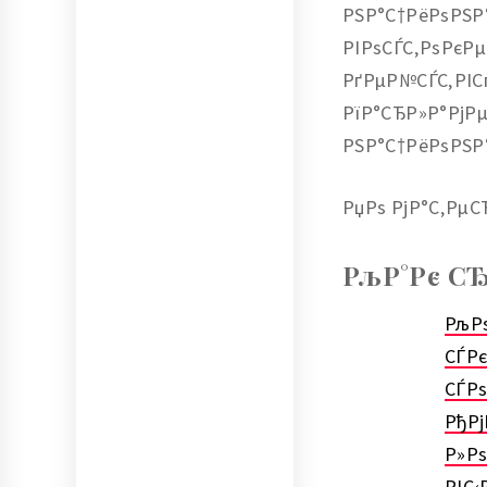
РЅР°С†РёРѕРЅР°
РІРѕСЃС‚РѕРєРµ
РґРµР№СЃС‚РІС
РїР°СЂР»Р°РјР
РЅР°С†РёРѕРЅР
РџРѕ РјР°С‚РµС
РљР°Рє СЂ
РљРѕ
СЃРє
СЃРѕ
РђРј
Р»Рѕ
РІС‹