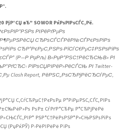
Р°.
20 РјР°СЏ вЂ” SOWOR РќРѕРІРѕСЃС‚Рё.
єРѕРІР°РЅРѕ РІРёРґРµРѕ
ѕР¶РµРЅРёСЏ СЂРѕСЃСЃРёР№СЃРєРѕРіРѕ
РѕРіРѕ СЂР°РєРµС‚РЅРѕ-РїСѓС€РµС‡РЅРѕРіРѕ
РєСЃР° (Р—Р РџРљ) В«РџР°РЅС†РёСЂСЊВ» РІ
љР°РґСЂС‹ РїРѕСЏРІРёР»РёСЃСЊ РІ Twitter-
‚Рµ Clash Report, РёРЅС„РѕСЂРјРёСЂСѓРµС‚
РјР°СЏ С‚СѓСЂРµС†РєРѕРµ Р°РіРµРЅС‚СЃС‚РІРѕ
ѕР±С‰РёР»Рѕ РѕР± СѓРґР°СЂРµ Р°СЂРјРёРё
µР»СЊСЃС‚РІР° РЅР°С†РёРѕРЅР°Р»СЊРЅРѕРіРѕ
СЏ (РџРќРЎ) Р›РёРІРёРё РїРѕ