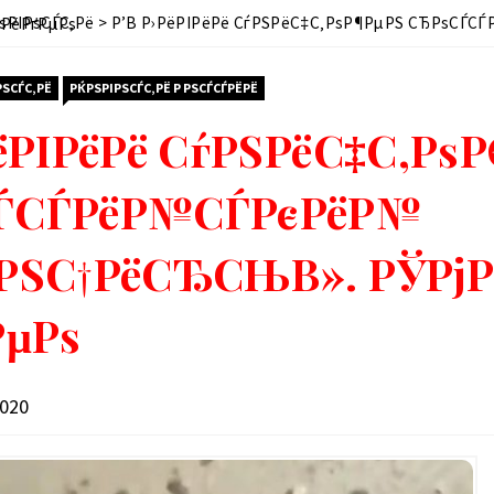
µР№С‚Рё
ѕРІРѕСЃС‚Рё
>
СЊВ». РЎРјРѕС‚СЂРёС‚Рµ РІРёРґРµРѕ
СЂР¶РёРјРѕРјСѓ
РЅСЃС‚РЁ
РЌРЅРІРЅСЃС‚РЁ Р РЅСЃСЃРЁРЁ
РёРІРёРё СѓРЅРёС‡С‚Рѕ
ЃСЃРёР№СЃРєРёР№
РЅС†РёСЂСЊВ». РЎРјР
РµРѕ
2020