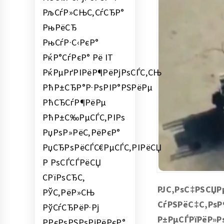
Р›РµРЅС‚Р°
РљСѓР»СЊС‚СѓСЂР°
РЅРѕРІРѕСЃС‚РµР№
РњРёСЂ
РЅР° СЃР°Р№С‚Рµ
РњСѓР·С‹РєР°
Sowor.ru
РќР°СѓРєР° Рё IT
РќРѕРІРѕСЃС‚Рё
РќРµРґРІРёР¶РёРјРѕСЃС‚СЊ
РћР±СЂР°Р·РѕРІР°РЅРёРµ
РћСЂСѓР¶РёРµ
РћР±С‰РµСЃС‚РІРѕ
РџРѕР»РёС‚РёРєР°
РџСЂРѕРёСЃС€РµСЃС‚РІРёСЏ
Р РѕСЃСЃРёСЏ
CРїРѕСЂС‚
РЈС‚РѕС‡РЅСЏР
РЎС‚РёР»СЊ
СѓРЅРёС‡С‚РѕР
РўСѓСЂРёР·Рј
Р±РµСЃРїРёР»Р
Р­РєРѕРЅРѕРјРёРєР°