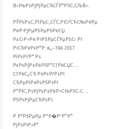
В«РљРѕРјРјРµСЂСЃР°РЅС‚СЉВ».
РЎРѕРѕС‚РІРµС‚СЃС‚РІСѓСЋС‰РёРµ
РёР·РјРµРЅРµРЅРёСЏ
Р±С‹Р»Рё РІРЅРµСЃРµРЅС‹ РІ
РїСЂРёРєР°Р· в„–766 2017
РіРѕРґР° Рѕ
РєРѕРјР±РёРЅР°С†РёСЏС…
С†РёС„СЂ РєРѕРґРѕРІ
СЂРµРіРёРѕРЅРѕРІ
Р°РІС‚РѕРјРѕР±РёР»СЊРЅС‹С…
РЅРѕРјРµСЂРѕРІ.
Р Р°РЅРµРµ Р“Р�Р‘Р”Р”
РјРѕРіР»Р°