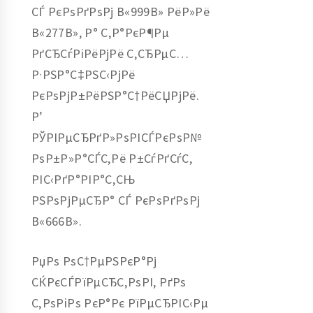
СЃ РєРѕРґРѕРј В«999В» РёР»Рё
В«277В», Р° С‚Р°РєР¶Рµ
РґСЂСѓРіРёРјРё С‚СЂРµС…
Р·РЅР°С‡РЅС‹РјРё
РєРѕРјР±РёРЅР°С†РёСЏРјРё.
Р’
РЎРІРµСЂРґР»РѕРІСЃРєРѕР№
РѕР±Р»Р°СЃС‚Рё Р±СѓРґСѓС‚
РІС‹РґР°РІР°С‚СЊ
РЅРѕРјРµСЂР° СЃ РєРѕРґРѕРј
В«666В».
РџРѕ РѕС†РµРЅРєР°Рј
СЌРєСЃРїРµСЂС‚РѕРІ, РґРѕ
С‚РѕРіРѕ РєР°Рє РїРµСЂРІС‹Рµ