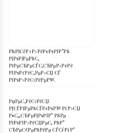
РћРїСѓР±Р»РёРєРѕРІР°РЅ
РјРѕРјРµРЅС‚
РїРµСЂРµСЃС‚СЂРµР»РєРё
РІРѕРґРёС‚РµР»СЏ СЃ
РїРѕР»РёС†РёРµР№.
РџРµС‚РёС†РёСЏ
РЈСЃРїРµРЅСЃРєРѕР№ РґР»СЏ
Р•С„СЂРµРјРѕРІР° РЅРµ
РїРѕРІР»РёСЏРµС‚ РЅР°
СЂРµС€РµРЅРёРµ СЃСѓРґР°