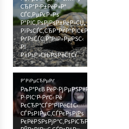
СЂР°Р·Р±РёР»Р°
Р·Р°РїРёСЃСЊ:
РїРѕ
СЃС‚РµРєР»Рѕ
Р°РІС‚РѕРјРѕР±РёР»СЏ,
Р·Р°РїРёСЃСЏРј
РїРѕСЃС‚СЂР°РґР°РІС€РёРµ
РґРѕСЃС‚Р°РІР»РµРЅС‹
РІ
Р±РѕР»СЊРЅРёС†Сѓ
Р’РїРµСЂРµРґ
РљР°РєВ РёР·РјРµРЅРёР»РёСЃСЊ
РЎР»РµРґСѓСЋС‰Р°СЏ
Р·РІС‘Р·РґС‹ Рё
Р·Р°РїРёСЃСЊ:
РєСЂР°СЃР°РІРёС†С‹
СЃРѕРІРµС‚СЃРєРѕРіРѕ
РєРёРЅРѕРјР°С‚РѕРіСЂР°С„Р°.