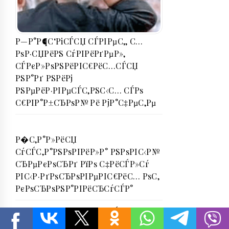
Р—Р°Р¶С‘РіСЃСЏ СЃРІРµС‚, С…
РѕР·СЏРёРЅ СѓРІРёРґРµР»,
СЃРєР»РѕРЅРёРІС€РёС…СЃСЏ
РЅР°Рґ РЅРёРј
РЅРµРёР·РІРµСЃС‚РЅС‹С… СЃРѕ
С€РІР°Р±СЂРѕР№ Рё РјР°С‡РµС‚Рµ
Р�С‚Р°Р»РёСЏ
СѓСЃС‚Р°РЅРѕРІРёР»Р° РЅРѕРІС‹Р№
СЂРµРєРѕСЂРґ РїРѕ С‡РёСЃР»Сѓ
РІС‹Р·РґРѕСЂРѕРІРµРІС€РёС… РѕС‚
РєРѕСЂРѕРЅР°РІРёСЂСѓСЃР°
Р РёС‡Р°СЂРґ Р“РёСЂ СЃС‚Р°Р»
РјРЅРѕРіРѕРґРµС‚РЅС‹Рј РѕС‚С†РѕРј