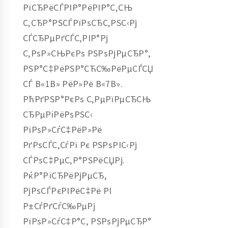
РїСЂРёСЃРІР°РёРІР°С‚СЊ
С‚СЂР°РЅСЃРїРѕСЂС‚РЅС‹Рј
СЃСЂРµРґСЃС‚РІР°Рј
С‚РѕР»СЊРєРѕ РЅРѕРјРµСЂР°,
РЅР°С‡РёРЅР°СЋС‰РёРµСЃСЏ
СЃ В«1В» РёР»Рё В«7В».
РћРґРЅР°РєРѕ С‚РµРїРµСЂСЊ
СЂРµРіРёРѕРЅС‹
РїРѕР»СѓС‡РёР»Рё
РґРѕСЃС‚СѓРї Рє РЅРѕРІС‹Рј
СЃРѕС‡РµС‚Р°РЅРёСЏРј.
РќР°РїСЂРёРјРµСЂ,
РјРѕСЃРєРІРёС‡Рё РІ
Р±СѓРґСѓС‰РµРј
РїРѕР»СѓС‡Р°С‚ РЅРѕРјРµСЂР°