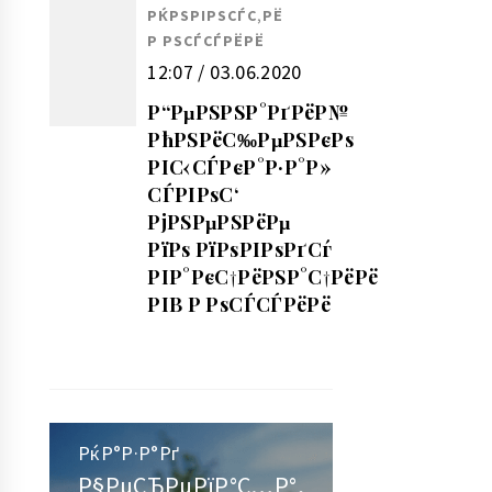
РЌРЅРІРЅСЃС‚РЁ
Р РЅСЃСЃРЁРЁ
12:07 / 03.06.2020
Р“РµРЅРЅР°РґРёР№
РћРЅРёС‰РµРЅРєРѕ
РІС‹СЃРєР°Р·Р°Р»
СЃРІРѕС‘
РјРЅРµРЅРёРµ
РїРѕ РїРѕРІРѕРґСѓ
РІР°РєС†РёРЅР°С†РёРё
РІВ Р РѕСЃСЃРёРё
РќР°Р·Р°Рґ
РќР°РІРёРіР°С†РёСЏ
Р§РµСЂРµРїР°С…Р°,
РџСЂРµРґС‹РґСѓС‰Р°СЏ