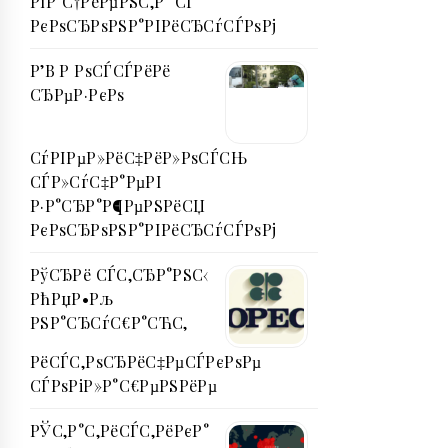
РїР°С†РёРµРЅС‚Р° СЃ
РєРѕСЂРѕРЅР°РІРёСЂСѓСЃРѕРј
Р’В Р РѕСЃСЃРёРё
СЂРµР·РєРѕ
СѓРІРµР»РёС‡РёР»РѕСЃСЊ
СЃР»СѓС‡Р°РµРІ
Р·Р°СЂР°Р¶РµРЅРёСЏ
РєРѕСЂРѕРЅР°РІРёСЂСѓСЃРѕРј
РўСЂРё СЃС‚СЂР°РЅС‹
РћРџР•Рљ
РЅР°СЂСѓС€Р°СЋС‚
РёСЃС‚РѕСЂРёС‡РµСЃРєРѕРµ
СЃРѕРіР»Р°С€РµРЅРёРµ
РЎС‚Р°С‚РёСЃС‚РёРєР°